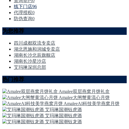
查询签约
0
线下门店
96
代理授权
0
防伪查询
0
为您推荐
四川成都双流专卖店
湖北恩施和润城专卖店
湖南长沙北辰旗舰店
湖南长沙星沙店
艾玛琳深圳总部
热门推荐
Amalee双层燕窝月饼礼盒
Amalee大闸蟹黄流心月饼
AmaleeAI科技美学燕窝月饼
艾玛琳国潮钰虎酒
艾玛琳国潮钰虎酒
艾玛琳国潮钰龙酒