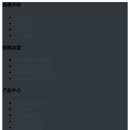
品牌介绍
公司简介
品牌优势
团队精英
广告展示
招商加盟
燕窝月饼企业定制
燕窝粽子企业定制
燕窝阿胶糕企业定制
Amalee实体店加盟流程
产品中心
季节爆品及新品
年货系列
燕窝美食系列
燕窝饮品系列
滋补养生系列