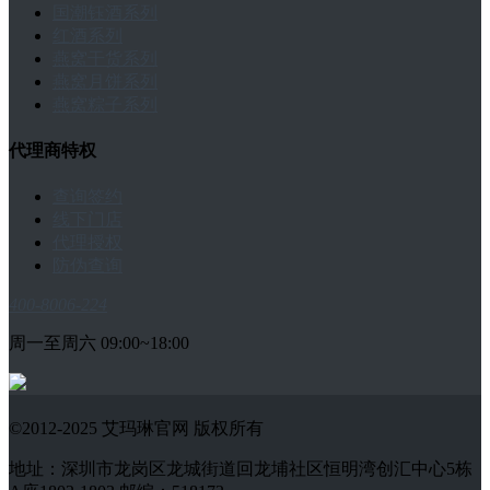
国潮钰酒系列
红酒系列
燕窝干货系列
燕窝月饼系列
燕窝粽子系列
代理商特权
查询签约
线下门店
代理授权
防伪查询
400-8006-224
周一至周六 09:00~18:00
©2012-2025 艾玛琳官网 版权所有
地址：深圳市龙岗区龙城街道回龙埔社区恒明湾创汇中心5栋