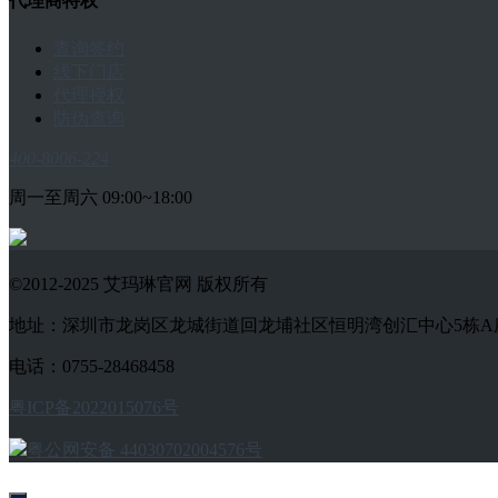
代理商特权
查询签约
线下门店
代理授权
防伪查询
400-8006-224
周一至周六 09:00~18:00
©2012-2025 艾玛琳官网 版权所有
地址：深圳市龙岗区龙城街道回龙埔社区恒明湾创汇中心5栋A座1802-
电话：0755-28468458
粤ICP备2022015076号
粤公网安备 44030702004576号