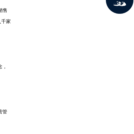
销售
入千家
念，
营管
。