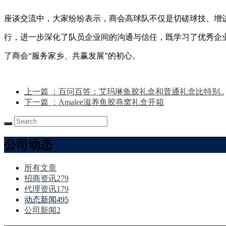
座谈交流中，大家纷纷表示，商会高球队不仅是切磋球技、增
行，进一步深化了队员企业间的沟通与信任，既学习了优秀企
了商会“服务家乡、共赢发展”的初心。
上一篇
：百问百答：艾玛琳鱼胶礼盒和普通礼盒比特别..
下一篇
：Amalee滋养鱼胶燕窝礼盒开箱
公司动态
所有文章
招商资讯
279
代理资讯
179
动态新闻
495
公司新闻
2