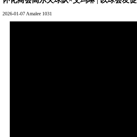
怀化商会高尔夫球队×艾玛琳 | 以球会友
2026-01-07
Amalee
1031