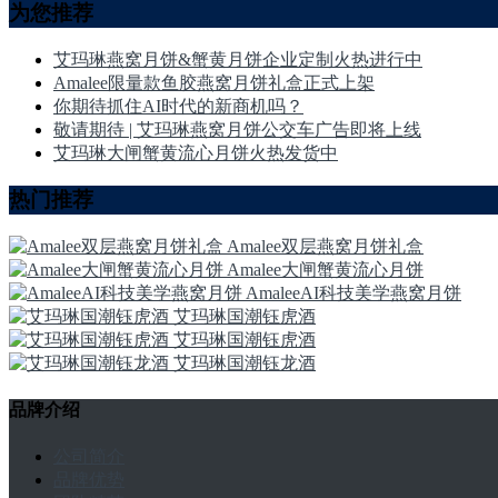
为您推荐
艾玛琳燕窝月饼&蟹黄月饼企业定制火热进行中
Amalee限量款鱼胶燕窝月饼礼盒正式上架
你期待抓住AI时代的新商机吗？
敬请期待 | 艾玛琳燕窝月饼公交车广告即将上线
艾玛琳大闸蟹黄流心月饼火热发货中
热门推荐
Amalee双层燕窝月饼礼盒
Amalee大闸蟹黄流心月饼
AmaleeAI科技美学燕窝月饼
艾玛琳国潮钰虎酒
艾玛琳国潮钰虎酒
艾玛琳国潮钰龙酒
品牌介绍
公司简介
品牌优势